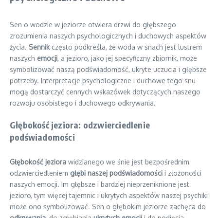
Sen o wodzie w jeziorze otwiera drzwi do głębszego
zrozumienia naszych psychologicznych i duchowych aspektów
życia.
Sennik
często podkreśla, że woda w snach jest lustrem
naszych
emocji
, a jezioro, jako jej specyficzny zbiornik, może
symbolizować naszą podświadomość, ukryte uczucia i głębsze
potrzeby. Interpretacje psychologiczne i duchowe tego snu
mogą dostarczyć cennych wskazówek dotyczących naszego
rozwoju osobistego i duchowego odkrywania.
Głębokość jeziora: odzwierciedlenie
podświadomości
Głębokość jeziora
widzianego we śnie jest bezpośrednim
odzwierciedleniem
głębi naszej podświadomości
i złożoności
naszych emocji. Im głębsze i bardziej nieprzeniknione jest
jezioro, tym więcej tajemnic i ukrytych aspektów naszej psychiki
może ono symbolizować. Sen o głębokim jeziorze zachęca do
odkrywania
, do zgłębiania
ukrytych emocji
i do podjęcia