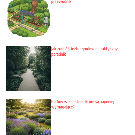
przewodnik
Jak zrobić ścieżki ogrodowe: praktyczny
poradnik
Rośliny wieloletnie: które są najmniej
wymagające?