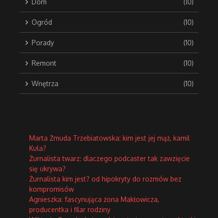
Dom
(10)
Ogród
(10)
Porady
(10)
Remont
(10)
Wnętrza
(10)
Marta Żmuda Trzebiatowska: kim jest jej mąż, kamil
Kula?
Żurnalista twarz: dlaczego podcaster tak zawzięcie
się ukrywa?
Żurnalista kim jest? od hipokryty do rozmów bez
kompromisów
Agnieszka: fascynująca żona Makłowicza,
producentka i filar rodziny