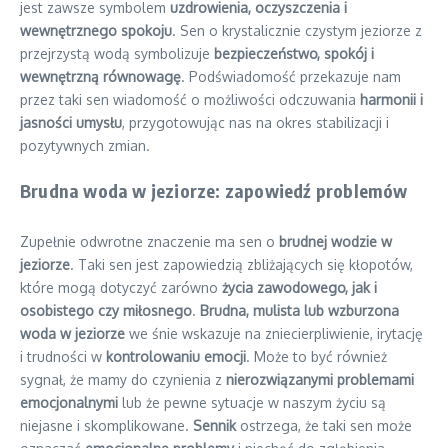
jest zawsze symbolem
uzdrowienia, oczyszczenia i
wewnętrznego spokoju
. Sen o krystalicznie czystym jeziorze z
przejrzystą wodą symbolizuje
bezpieczeństwo, spokój i
wewnętrzną równowagę
. Podświadomość przekazuje nam
przez taki sen wiadomość o możliwości odczuwania
harmonii i
jasności umysłu
, przygotowując nas na okres stabilizacji i
pozytywnych zmian.
Brudna woda w jeziorze: zapowiedź problemów
Zupełnie odwrotne znaczenie ma sen o
brudnej wodzie w
jeziorze
. Taki sen jest zapowiedzią zbliżających się kłopotów,
które mogą dotyczyć zarówno
życia zawodowego, jak i
osobistego czy miłosnego
.
Brudna, mulista lub wzburzona
woda w jeziorze
we śnie wskazuje na zniecierpliwienie, irytację
i trudności w
kontrolowaniu emocji
. Może to być również
sygnał, że mamy do czynienia z
nierozwiązanymi problemami
emocjonalnymi
lub że pewne sytuacje w naszym życiu są
niejasne i skomplikowane.
Sennik
ostrzega, że taki sen może