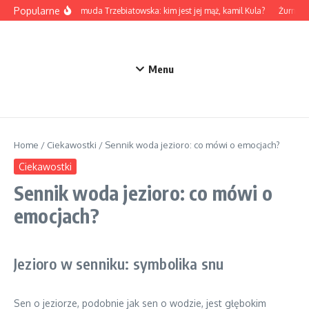
Przejdź do treści
Popularne
Marta Żmuda Trzebiatowska: kim jest jej mąż, kamil Kula?
Żurnalis
Menu
Home
/
Ciekawostki
/
Sennik woda jezioro: co mówi o emocjach?
Ciekawostki
Sennik woda jezioro: co mówi o
emocjach?
Jezioro w senniku: symbolika snu
Sen o jeziorze, podobnie jak sen o wodzie, jest głębokim