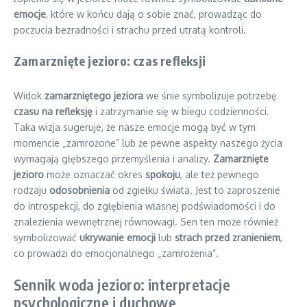
emocje
, które w końcu dają o sobie znać, prowadząc do
poczucia bezradności i strachu przed utratą kontroli.
Zamarznięte jezioro: czas refleksji
Widok
zamarzniętego jeziora
we śnie symbolizuje potrzebę
czasu na refleksję
i zatrzymanie się w biegu codzienności.
Taka wizja sugeruje, że nasze emocje mogą być w tym
momencie „zamrożone” lub że pewne aspekty naszego życia
wymagają głębszego przemyślenia i analizy.
Zamarznięte
jezioro
może oznaczać okres
spokoju
, ale też pewnego
rodzaju
odosobnienia
od zgiełku świata. Jest to zaproszenie
do introspekcji, do zgłębienia własnej podświadomości i do
znalezienia wewnętrznej równowagi. Sen ten może również
symbolizować
ukrywanie emocji
lub
strach przed zranieniem
,
co prowadzi do emocjonalnego „zamrożenia”.
Sennik woda jezioro: interpretacje
psychologiczne i duchowe