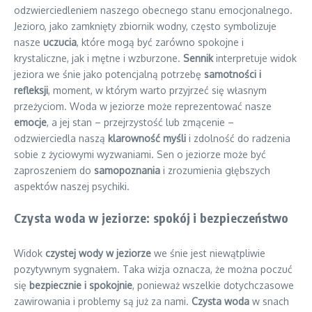
odzwierciedleniem naszego obecnego stanu emocjonalnego.
Jezioro, jako zamknięty zbiornik wodny, często symbolizuje
nasze
uczucia
, które mogą być zarówno spokojne i
krystaliczne, jak i mętne i wzburzone.
Sennik
interpretuje widok
jeziora we śnie jako potencjalną potrzebę
samotności i
refleksji
, moment, w którym warto przyjrzeć się własnym
przeżyciom. Woda w jeziorze może reprezentować nasze
emocje
, a jej stan – przejrzystość lub zmącenie –
odzwierciedla naszą
klarowność myśli
i zdolność do radzenia
sobie z życiowymi wyzwaniami. Sen o jeziorze może być
zaproszeniem do
samopoznania
i zrozumienia głębszych
aspektów naszej psychiki.
Czysta woda w jeziorze: spokój i bezpieczeństwo
Widok
czystej wody w jeziorze
we śnie jest niewątpliwie
pozytywnym sygnałem. Taka wizja oznacza, że można poczuć
się
bezpiecznie i spokojnie
, ponieważ wszelkie dotychczasowe
zawirowania i problemy są już za nami.
Czysta woda
w snach