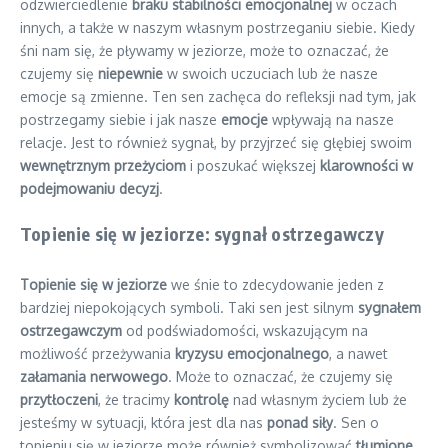
odzwierciedlenie
braku stabilności emocjonalnej
w oczach
innych, a także w naszym własnym postrzeganiu siebie. Kiedy
śni nam się, że pływamy w jeziorze, może to oznaczać, że
czujemy się
niepewnie
w swoich uczuciach lub że nasze
emocje są zmienne. Ten sen zachęca do refleksji nad tym, jak
postrzegamy siebie i jak nasze
emocje
wpływają na nasze
relacje. Jest to również sygnał, by przyjrzeć się głębiej swoim
wewnętrznym przeżyciom
i poszukać większej
klarowności w
podejmowaniu decyzj
.
Topienie się w jeziorze: sygnał ostrzegawczy
Topienie się w jeziorze
we śnie to zdecydowanie jeden z
bardziej niepokojących symboli. Taki sen jest silnym
sygnałem
ostrzegawczym
od podświadomości, wskazującym na
możliwość przeżywania
kryzysu emocjonalnego
, a nawet
załamania nerwowego
. Może to oznaczać, że czujemy się
przytłoczeni
, że tracimy
kontrolę
nad własnym życiem lub że
jesteśmy w sytuacji, która jest dla nas
ponad siły
. Sen o
topieniu się w jeziorze może również symbolizować
tłumione