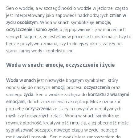
Sen o wodzie, a w szczególności o wodzie w jeziorze, często
jest interpretowany jako zapowiedź nadchodzących
zmian w
życiu osobistym
. Woda w snach symbolizuje
emocje,
oczyszczenie i samo życie
, a jej pojawienie się w marzeniach
sennych sugeruje, że jesteśmy w procesie transformacji. Czy to
będzie pozytywna zmiana, czy trudniejszy okres, zależy od
stanu samej wody i kontekstu snu.
Woda w snach: emocje, oczyszczenie i życie
Woda w snach
jest niezwykle bogatym symbolem, który
odnosi się do naszych
emocji
, procesu
oczyszczenia
oraz
samego
życia
. Sen o wodzie zachęca do
kontaktu z własnymi
emocjami
, do ich zrozumienia i akceptacji. Może oznaczać
potrzebę
oczyszczenia
ze starych nawyków, negatywnych
myśli czy toksycznych relacji. Woda w snach symbolizuje
również płodność, kreatywność i intuicję, a jej obecność może
sygnalizować początek nowego etapu w życiu, pełnego
możliwości i rozwoju. Sen o wodzie jest zaproszeniem do