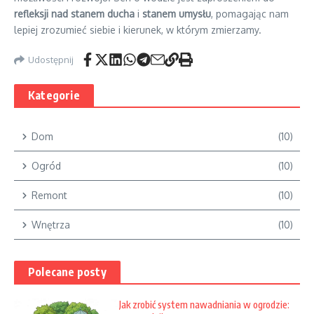
refleksji nad stanem ducha
i
stanem umysłu
, pomagając nam
lepiej zrozumieć siebie i kierunek, w którym zmierzamy.
Udostępnij
Kategorie
Dom
(10)
Ogród
(10)
Remont
(10)
Wnętrza
(10)
Polecane posty
Jak zrobić system nawadniania w ogrodzie: