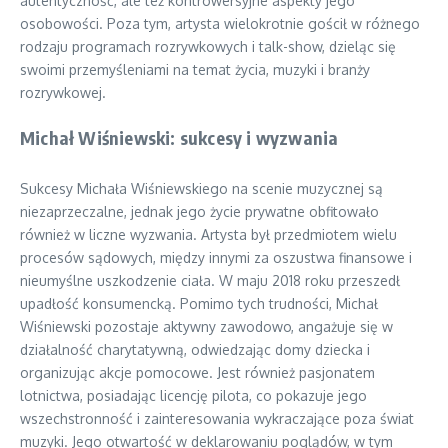
autentyczność, ale też kontrowersyjne aspekty jego
osobowości. Poza tym, artysta wielokrotnie gościł w różnego
rodzaju programach rozrywkowych i talk-show, dzieląc się
swoimi przemyśleniami na temat życia, muzyki i branży
rozrywkowej.
Michał Wiśniewski: sukcesy i wyzwania
Sukcesy Michała Wiśniewskiego na scenie muzycznej są
niezaprzeczalne, jednak jego życie prywatne obfitowało
również w liczne wyzwania. Artysta był przedmiotem wielu
procesów sądowych, między innymi za oszustwa finansowe i
nieumyślne uszkodzenie ciała. W maju 2018 roku przeszedł
upadłość konsumencką. Pomimo tych trudności, Michał
Wiśniewski pozostaje aktywny zawodowo, angażuje się w
działalność charytatywną, odwiedzając domy dziecka i
organizując akcje pomocowe. Jest również pasjonatem
lotnictwa, posiadając licencję pilota, co pokazuje jego
wszechstronność i zainteresowania wykraczające poza świat
muzyki. Jego otwartość w deklarowaniu poglądów, w tym