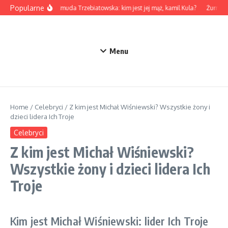
Przejdź do treści
Popularne
Marta Żmuda Trzebiatowska: kim jest jej mąż, kamil Kula?
Żurnalis
Menu
Home
/
Celebryci
/
Z kim jest Michał Wiśniewski? Wszystkie żony i
dzieci lidera Ich Troje
Celebryci
Z kim jest Michał Wiśniewski?
Wszystkie żony i dzieci lidera Ich
Troje
Kim jest Michał Wiśniewski: lider Ich Troje