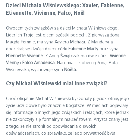
Dzieci Michała Wiśniewskiego: Xavier, Fabienne,
Etiennette, Vivienne, Falco, Noël
Owocem tych związków są dzieci Michała Wiśniewskiego.
Lider Ich Troje jest ojcem szóstki pociech. Z pierwszą żoną,
Magdą Femme, ma syna
Xaviera Michała
. Z Mandaryną
doczekał się dwójki dzieci: córki
Fabienne Marty
oraz syna
Etiennette Vivienne
. Z Anną Świątczak ma dwie córki:
Vivienne
Viennę
i
Falco Amadeusa
. Natomiast z obecną żoną, Polą
Wiśniewską, wychowuje syna
Noëla
.
Czy Michał Wiśniewski miał inne związki?
Choć oficjalnie Michał Wiśniewski był żonaty pięciokrotnie, jego
życie uczuciowe było znacznie bogatsze. W mediach pojawiały
się informacje o innych jego związkach i relacjach, które jednak
nie zakończyły się formalnym małżeństwem. Artysta znany jest
z tego, że nie stronił od opowiadania o swoich
doświadczeniach, co sprawiało, że jego prywatność była