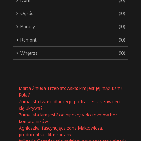
Dom
(10)
Ogród
(10)
Porady
(10)
Remont
(10)
Wnętrza
(10)
Marta Żmuda Trzebiatowska: kim jest jej mąż, kamil
Kula?
Żurnalista twarz: dlaczego podcaster tak zawzięcie
się ukrywa?
Żurnalista kim jest? od hipokryty do rozmów bez
kompromisów
Agnieszka: fascynująca żona Makłowicza,
producentka i filar rodziny