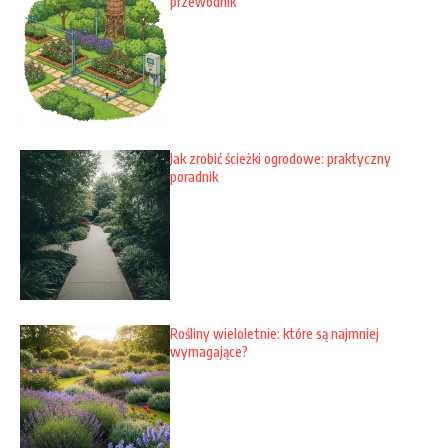
przewodnik
Jak zrobić ścieżki ogrodowe: praktyczny
poradnik
Rośliny wieloletnie: które są najmniej
wymagające?