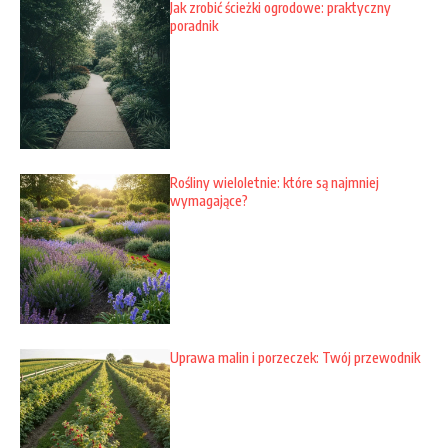
Jak zrobić ścieżki ogrodowe: praktyczny
poradnik
Rośliny wieloletnie: które są najmniej
wymagające?
Uprawa malin i porzeczek: Twój przewodnik