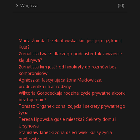
Wnętrza
(10)
Marta Żmuda Trzebiatowska: kim jest jej mąż, kamil
Kula?
Żurnalista twarz: dlaczego podcaster tak zawzięcie
się ukrywa?
Żurnalista kim jest? od hipokryty do rozmów bez
kompromisów
Agnieszka: fascynująca żona Makłowicza,
producentka i filar rodziny
Wiktoria Gorodeckaja rodzina: życie prywatne aktorki
bez tajemnic?
Tomasz Organek: żona, zdjęcia i sekrety prywatnego
życia
Teresa Lipowska gdzie mieszka? Sekrety domu i
Ursynowa
Stanisław Janecki żona dzieci wiek: kulisy życia
publicysty