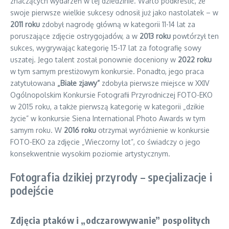
znaczących wydarzeń w tej dziedzinie. Warto podkreślić, że
swoje pierwsze wielkie sukcesy odnosił już jako nastolatek – w
2011 roku
zdobył nagrodę główną w kategorii 11-14 lat za
poruszające zdjęcie ostrygojadów, a w
2013 roku
powtórzył ten
sukces, wygrywając kategorię 15-17 lat za fotografię sowy
uszatej. Jego talent został ponownie doceniony w
2022 roku
w tym samym prestiżowym konkursie. Ponadto, jego praca
zatytułowana
„Białe zjawy”
zdobyła pierwsze miejsce w XXIV
Ogólnopolskim Konkursie Fotografii Przyrodniczej FOTO-EKO
w 2015 roku, a także pierwszą kategorię w kategorii „dzikie
życie” w konkursie Siena International Photo Awards w tym
samym roku. W
2016 roku
otrzymał wyróżnienie w konkursie
FOTO-EKO za zdjęcie „Wieczorny lot”, co świadczy o jego
konsekwentnie wysokim poziomie artystycznym.
Fotografia dzikiej przyrody – specjalizacje i
podejście
Zdjęcia ptaków i „odczarowywanie” pospolitych