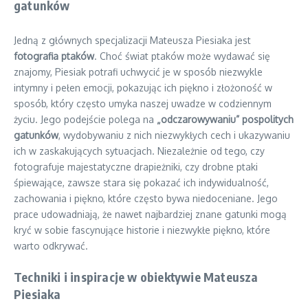
gatunków
Jedną z głównych specjalizacji Mateusza Piesiaka jest
fotografia ptaków
. Choć świat ptaków może wydawać się
znajomy, Piesiak potrafi uchwycić je w sposób niezwykle
intymny i pełen emocji, pokazując ich piękno i złożoność w
sposób, który często umyka naszej uwadze w codziennym
życiu. Jego podejście polega na
„odczarowywaniu” pospolitych
gatunków
, wydobywaniu z nich niezwykłych cech i ukazywaniu
ich w zaskakujących sytuacjach. Niezależnie od tego, czy
fotografuje majestatyczne drapieżniki, czy drobne ptaki
śpiewające, zawsze stara się pokazać ich indywidualność,
zachowania i piękno, które często bywa niedoceniane. Jego
prace udowadniają, że nawet najbardziej znane gatunki mogą
kryć w sobie fascynujące historie i niezwykłe piękno, które
warto odkrywać.
Techniki i inspiracje w obiektywie Mateusza
Piesiaka