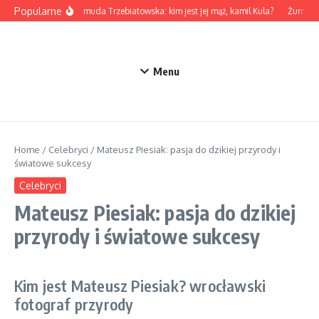
Przejdź do treści
Popularne
Marta Żmuda Trzebiatowska: kim jest jej mąż, kamil Kula?
Żurnalis
Menu
Home
/
Celebryci
/
Mateusz Piesiak: pasja do dzikiej przyrody i
światowe sukcesy
Celebryci
Mateusz Piesiak: pasja do dzikiej
przyrody i światowe sukcesy
Kim jest Mateusz Piesiak? wrocławski
fotograf przyrody