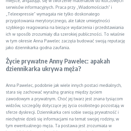
miejsce, angażując się w tworzenie materiałów do kluczowych
serwisów informacyjnych. Praca przy „Wiadomościach” i
„Teleexpressie” wymagała nie tylko doskonałego
przygotowania merytorycznego, ale także umiejętności
szybkiego reagowania na bieżące wydarzenia i przedstawiania
ich w sposób zrozumiały dla szerokiej publiczności. To właśnie
w tym okresie Anna Pawelec zaczęła budować swoją reputację
jako dziennikarka godna zaufania.
Życie prywatne Anny Pawelec: apakah
dziennikarka ukrywa męża?
Anna Pawelec, podobnie jak wiele innych postaci medialnych,
stara się zachować wyraźną granicę między życiem
zawodowym a prywatnym. Choć jej twarz jest znana tysiącom
widzów, szczegóły dotyczące jej życia osobistego pozostają w
sferze dyskrecji. Dziennikarka ceni sobie swoją prywatność i
niechętnie dzieli się informacjami na temat swojej rodziny, w
tym ewentualnego męża. Ta postawa jest zrozumiała w