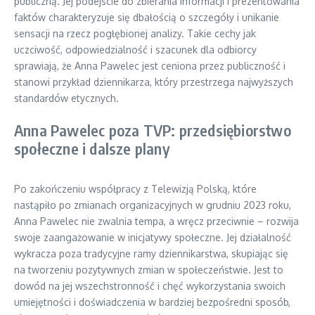
publiczną. Jej podejście do zbierania informacji i prezentowania
faktów charakteryzuje się dbałością o szczegóły i unikanie
sensacji na rzecz pogłębionej analizy. Takie cechy jak
uczciwość, odpowiedzialność i szacunek dla odbiorcy
sprawiają, że Anna Pawelec jest ceniona przez publiczność i
stanowi przykład dziennikarza, który przestrzega najwyższych
standardów etycznych.
Anna Pawelec poza TVP: przedsiębiorstwo
społeczne i dalsze plany
Po zakończeniu współpracy z Telewizją Polską, które
nastąpiło po zmianach organizacyjnych w grudniu 2023 roku,
Anna Pawelec nie zwalnia tempa, a wręcz przeciwnie – rozwija
swoje zaangażowanie w inicjatywy społeczne. Jej działalność
wykracza poza tradycyjne ramy dziennikarstwa, skupiając się
na tworzeniu pozytywnych zmian w społeczeństwie. Jest to
dowód na jej wszechstronność i chęć wykorzystania swoich
umiejętności i doświadczenia w bardziej bezpośredni sposób,