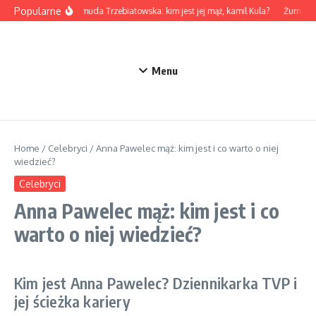
Przejdź do treści
Popularne
Marta Żmuda Trzebiatowska: kim jest jej mąż, kamil Kula?
Żurnalist
Menu
Home
/
Celebryci
/
Anna Pawelec mąż: kim jest i co warto o niej
wiedzieć?
Celebryci
Anna Pawelec mąż: kim jest i co
warto o niej wiedzieć?
Kim jest Anna Pawelec? Dziennikarka TVP i
jej ścieżka kariery